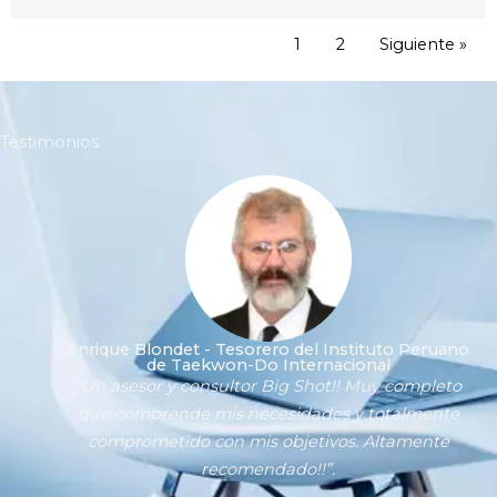
1
2
Siguiente »
Testimonios
Enrique Blondet - Tesorero del Instituto Peruano
de Taekwon-Do Internacional
“Un asesor y consultor Big Shot!! Muy completo
que comprende mis necesidades y totalmente
comprometido con mis objetivos. Altamente
recomendado!!”.