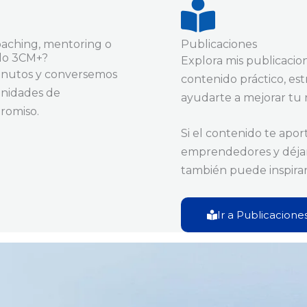
coaching, mentoring o
Publicaciones
odo 3CM+?
Explora mis publicacion
inutos y conversemos
contenido práctico, es
tunidades de
ayudarte a mejorar tu n
romiso.
Si el contenido te apor
emprendedores y déjam
también puede inspirar 
Ir a Publicacione