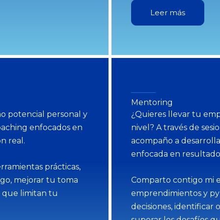
Leer más
Mentoring
o potencial personal y
¿Quieres llevar tu em
oaching enfocados en
nivel? A través de ses
n real.
acompaño a desarrollar
enfocada en resultados
ramientas prácticas,
zgo, mejorar tu toma
Comparto contigo mi e
 que limitan tu
emprendimientos y py
decisiones, identifica
superar los desafíos q