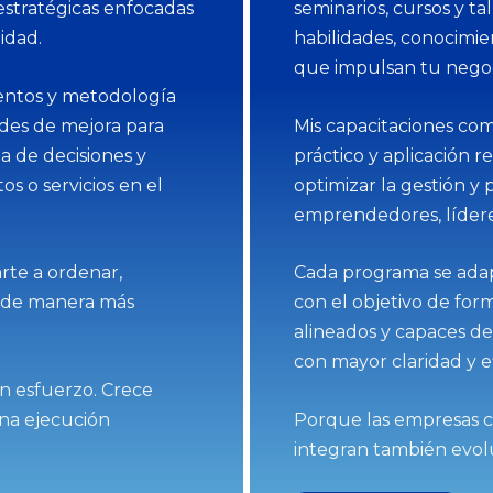
estratégicas enfocadas
seminarios, cursos y ta
idad.
habilidades, conocimie
que impulsan tu negoc
ientos y metodología
ades de mejora para
Mis capacitaciones com
a de decisiones y
práctico y aplicación r
s o servicios en el
optimizar la gestión y
emprendedores, lídere
rte a ordenar,
Cada programa se adap
o de manera más
con el objetivo de for
alineados y capaces de
con mayor claridad y ef
n esfuerzo. Crece
una ejecución
Porque las empresas c
integran también evol