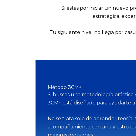
Si estás por iniciar un nuevo p
estratégica, exper
Tu siguiente nivel no llega por casu
Método 3CM+
Si buscas una metodología práctica y
3CM+ está diseñado para ayudarte a 
No se trata solo de aprender teoría,
acompañamiento cercano y estructura
mejores decisiones.